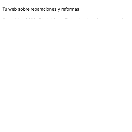
Tu web sobre reparaciones y reformas
Copyright+2026+Rhein Main.+Todos los derechos reservados
Inicio
Materiales
Servicios
Pinturas
Reformas
Industria
Mobiliario
Buscar
Utilizamos cookies opcionales para mejorar tu experiencia en
nuestros sitios web, como a través de conexiones en redes
sociales, y para mostrar publicidad personalizada en función de
tu actividad en línea. Si rechazas las cookies opcionales, solo