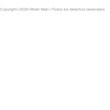
Copyright+2026+Rhein Main.+Todos los derechos reservados
Inicio
Materiales
Servicios
Pinturas
Reformas
Industria
Mobiliario
Buscar
Utilizamos cookies opcionales para mejorar tu experiencia en
nuestros sitios web, como a través de conexiones en redes