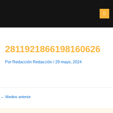
Ir
al
contenido
2811921866198160626
Por
Redacción Redacción
/
29 mayo, 2024
←
Medios anterior