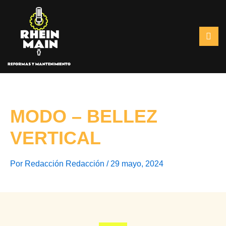
Ir
al
contenido
MODO – BELLEZ
VERTICAL
Por
Redacción Redacción
/
29 mayo, 2024