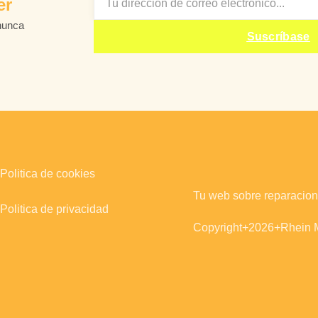
er
nunca
Suscríbase
Politica de cookies
Tu web sobre reparacion
Politica de privacidad
Copyright+2026+Rhein M