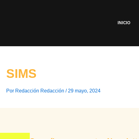
Ir
al
contenido
INICIO
SIMS
Por
Redacción Redacción
/
29 mayo, 2024