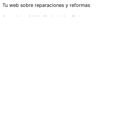
Tu web sobre reparaciones y reformas
Copyright+2026+Rhein Main.+Todos los derechos reserv
Inicio
Materiales
Servicios
Pinturas
Reformas
Industria
Mobiliario
Buscar
Utilizamos cookies opcionales para mejorar tu experienci
función de tu actividad en línea. Si rechazas las cookies o