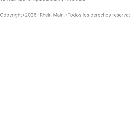
Copyright+2026+Rhein Main.+Todos los derechos reserva
Inicio
Materiales
Servicios
Pinturas
Reformas
Industria
Mobiliario
Buscar
Utilizamos cookies opcionales para mejorar tu experiencia
función de tu actividad en línea. Si rechazas las cookies op