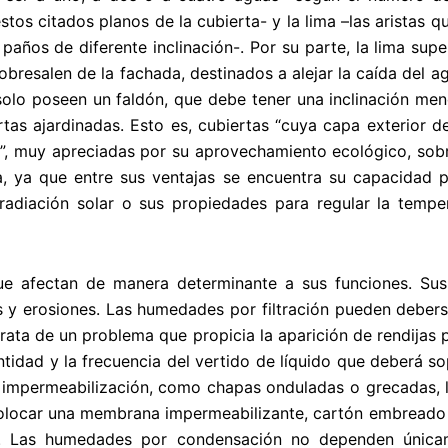
stos citados planos de la cubierta- y la lima –las aristas
paños de diferente inclinación-. Por su parte, la lima sup
obresalen de la fachada, destinados a alejar la caída del ag
solo poseen un faldón, que debe tener una inclinación men
ertas ajardinadas. Esto es, cubiertas “cuya capa exterior
”, muy apreciadas por su aprovechamiento ecológico, sobr
, ya que entre sus ventajas se encuentra su capacidad pa
radiación solar o sus propiedades para regular la temper
 que afectan de manera determinante a sus funciones. S
 y erosiones. Las humedades por filtración pueden deberse
 trata de un problema que propicia la aparición de rendijas
tidad y la frecuencia del vertido de líquido que deberá so
 impermeabilización, como chapas onduladas o grecadas, lá
olocar una membrana impermeabilizante, cartón embreado o
ra. Las humedades por condensación no dependen única