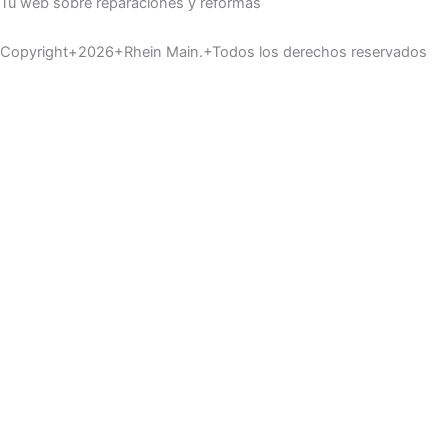
Tu web sobre reparaciones y reformas
Copyright+2026+Rhein Main.+Todos los derechos reservados
Inicio
Materiales
Servicios
Pinturas
Reformas
Industria
Mobiliario
Buscar
Utilizamos cookies opcionales para mejorar tu experiencia en
nuestros sitios web, como a través de conexiones en redes
sociales, y para mostrar publicidad personalizada en función de tu
actividad en línea. Si rechazas las cookies opcionales, solo se