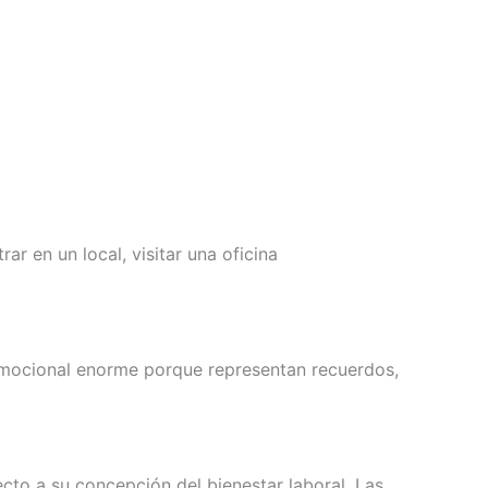
 en un local, visitar una oficina
 emocional enorme porque representan recuerdos,
cto a su concepción del bienestar laboral. Las