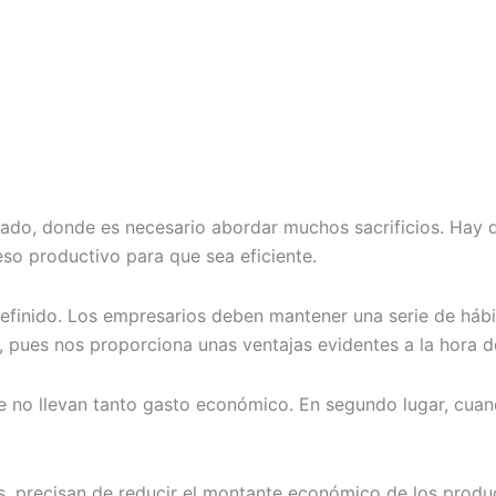
cado, donde es necesario abordar muchos sacrificios. Hay 
eso productivo para que sea eficiente.
inido. Los empresarios deben mantener una serie de hábit
, pues nos proporciona unas ventajas evidentes a la hora d
e no llevan tanto gasto económico. En segundo lugar, cua
s, precisan de reducir el montante económico de los prod