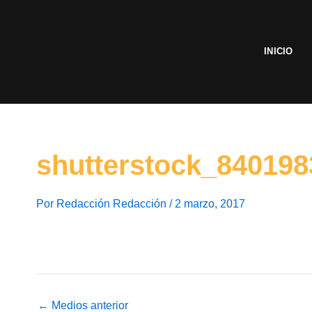
Ir
al
contenido
INICIO
shutterstock_840198
Por
Redacción Redacción
/
2 marzo, 2017
←
Medios anterior