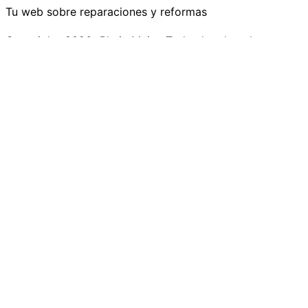
Tu web sobre reparaciones y reformas
Copyright+2026+Rhein Main.+Todos los derechos reserv
Inicio
Materiales
Servicios
Pinturas
Reformas
Industria
Mobiliario
Buscar
Utilizamos cookies opcionales para mejorar tu experienci
función de tu actividad en línea. Si rechazas las cookies o