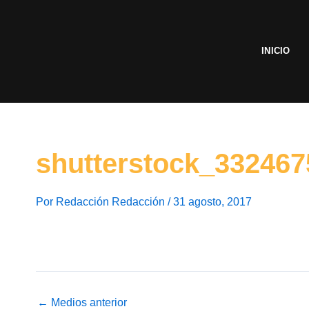
Ir
al
contenido
INICIO
shutterstock_332467
Por
Redacción Redacción
/
31 agosto, 2017
←
Medios anterior