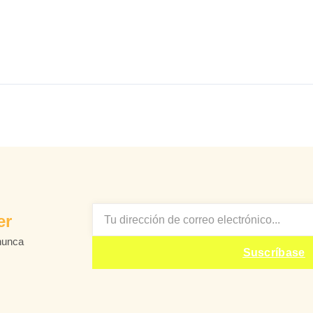
EMAIL
er
nunca
Suscríbase