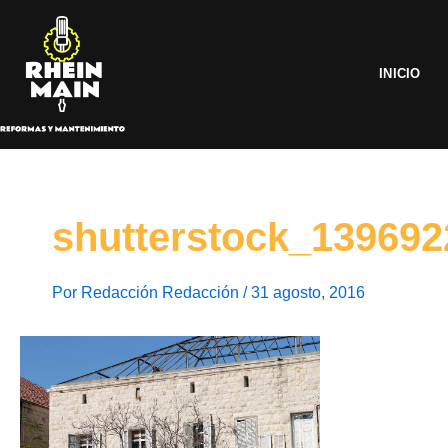
Ir
al
contenido
INICIO
shutterstock_139692
Por
Redacción Redacción
/
31 agosto, 2016