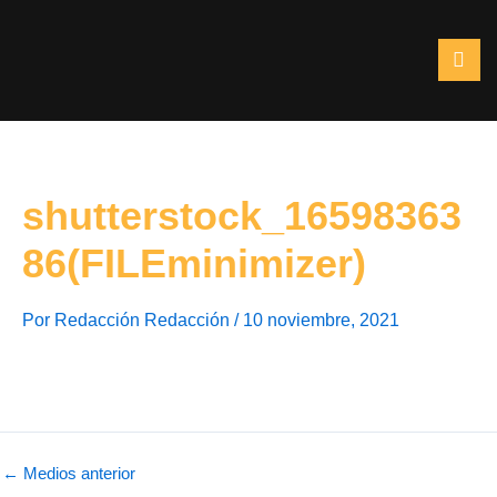
Ir
al
contenido
shutterstock_16598363
86(FILEminimizer)
Por
Redacción Redacción
/
10 noviembre, 2021
←
Medios anterior