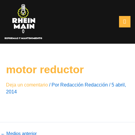
Ir
al
contenido
motor reductor
Deja un comentario
/ Por
Redacción Redacción
/
5 abril,
2014
←
Medios anterior